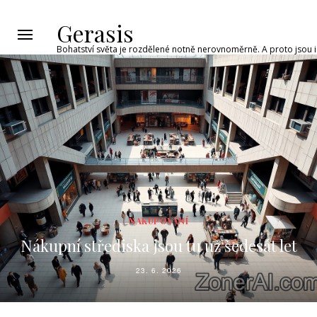
Gerasis
Bohatství světa je rozdělené notně nerovnoměrně. A proto jsou i 
NAKUPOVÁNÍ
Nákupní střediska jsou tu už šedesát let
23. 6. 2026