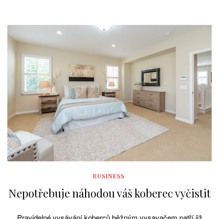
BUSINESS
Nepotřebuje náhodou váš koberec vyčistit
Pravidelné vysávání koberců běžným vysavačem patří již