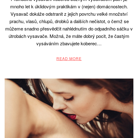
mnoho let k úklidovým praktikám v (nejen) domácnostech.
Vysavač dokáže odstranit z jejich povrchu velké množství
prachu, vlasů, chlupů, drobků a dalších nečistot, o čemž se
můžeme snadno přesvědčit nahlédnutím do odpadního sáčku v
útrobách vysavače. Možná, že máte dobrý pocit, že častým
vysáváním zbavujete koberec…
READ MORE