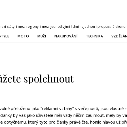
zi státy, i mezi regiony, i mezi jednotlivými lidmi nejednou i propastné ekonom
STYLE
MOTO
MUŽI
NAKUPOVÁNÍ
TECHNIKA
VZDĚLÁN
ůžete spolehnout
volně přeloženo jako “reklamní vztahy” s veřejností, jsou vlastně r
články by vás jako uživatele měli vždy něčím zaujmout, mely by vá
 dotyčnému, který tyto pro články právě čte, honilo hlavou už pře