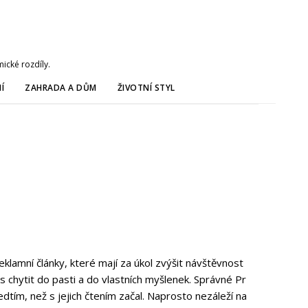
ické rozdíly.
Í
ZAHRADA A DŮM
ŽIVOTNÍ STYL
eklamní články, které mají za úkol zvýšit návštěvnost
s chytit do pasti a do vlastních myšlenek. Správné Pr
dtím, než s jejich čtením začal. Naprosto nezáleží na