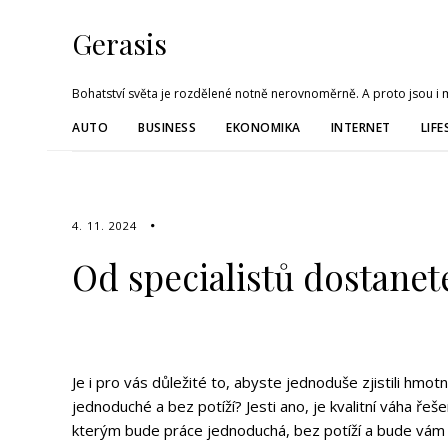
Gerasis
Bohatství světa je rozdělené notně nerovnoměrně. A proto jsou i me
AUTO
BUSINESS
EKONOMIKA
INTERNET
LIFE
4. 11. 2024
Od specialistů dostanete
Je i pro vás důležité to, abyste jednoduše zjistili h
jednoduché a bez potíží? Jesti ano, je kvalitní
váha
řešen
kterým bude práce jednoduchá, bez potíží a bude vám 