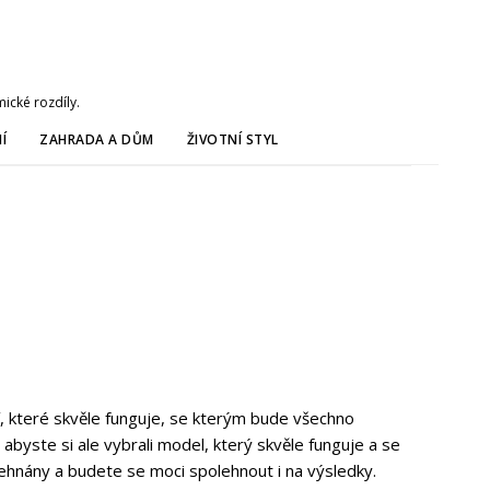
ické rozdíly.
Í
ZAHRADA A DŮM
ŽIVOTNÍ STYL
í, které skvěle funguje, se kterým bude všechno
byste si ale vybrali model, který skvěle funguje a se
hnány a budete se moci spolehnout i na výsledky.