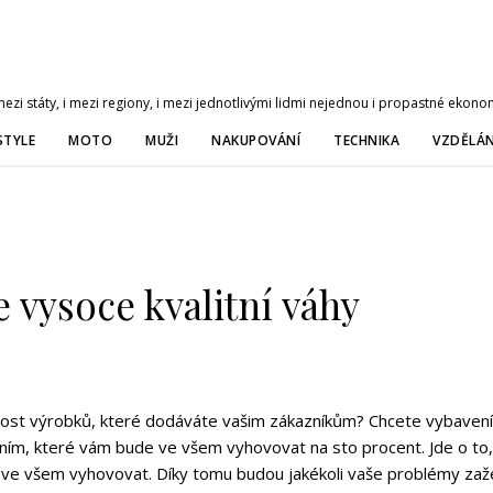
zi státy, i mezi regiony, i mezi jednotlivými lidmi nejednou i propastné ekonom
STYLE
MOTO
MUŽI
NAKUPOVÁNÍ
TECHNIKA
VZDĚLÁN
 vysoce kvalitní váhy
motnost výrobků, které dodáváte vašim zákazníkům? Chcete vybaven
ím, které vám bude ve všem vyhovovat na sto procent. Jde o to, a
ve všem vyhovovat. Díky tomu budou jakékoli vaše problémy zaže