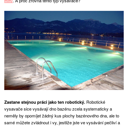
mm/
. A proč zrovna tento typ vysavače?
Zastane stejnou práci jako ten robotický.
Robotické
vysavače sice vysávají dno bazénu zcela systematicky a
neměly by opomíjet žádný kus plochy bazénového dna, ale to
samé můžete zvládnout i vy, jestliže jste ve vysávání pečliví a