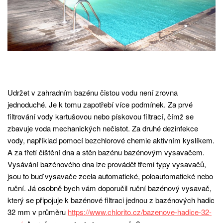
Udržet v zahradním bazénu čistou vodu není zrovna
jednoduché. Je k tomu zapotřebí více podmínek. Za prvé
filtrování vody kartušovou nebo pískovou filtrací, čímž se
zbavuje voda mechanických nečistot. Za druhé dezinfekce
vody, například pomocí bezchlorové chemie aktivním kyslíkem.
A za třetí čištění dna a stěn bazénu bazénovým vysavačem.
Vysávání bazénového dna lze provádět třemi typy vysavačů,
jsou to buď vysavače zcela automatické, poloautomatické nebo
ruční. Já osobně bych vám doporučil ruční bazénový vysavač,
který se připojuje k bazénové filtraci jednou z bazénových hadic
32 mm v průměru
https://www.chlorito.cz/bazenove-hadice-32-