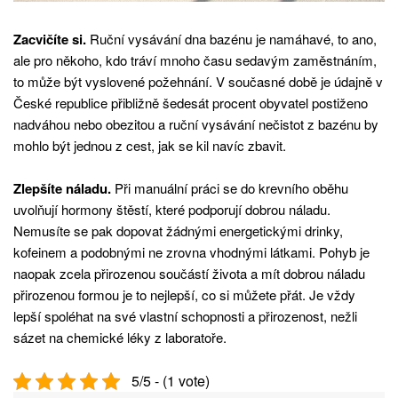
Zacvičíte si.
Ruční vysávání dna bazénu je namáhavé, to ano,
ale pro někoho, kdo tráví mnoho času sedavým zaměstnáním,
to může být vyslovené požehnání. V současné době je údajně v
České republice přibližně šedesát procent obyvatel postiženo
nadváhou nebo obezitou a ruční vysávání nečistot z bazénu by
mohlo být jednou z cest, jak se kil navíc zbavit.
Zlepšíte náladu.
Při manuální práci se do krevního oběhu
uvolňují hormony štěstí, které podporují dobrou náladu.
Nemusíte se pak dopovat žádnými energetickými drinky,
kofeinem a podobnými ne zrovna vhodnými látkami. Pohyb je
naopak zcela přirozenou součástí života a mít dobrou náladu
přirozenou formou je to nejlepší, co si můžete přát. Je vždy
lepší spoléhat na své vlastní schopnosti a přirozenost, nežli
sázet na chemické léky z laboratoře.
5/5 - (1 vote)