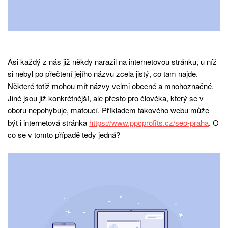
Asi každý z nás již někdy narazil na internetovou stránku, u níž
si nebyl po přečtení jejího názvu zcela jistý, co tam najde.
Některé totiž mohou mít názvy velmi obecné a mnohoznačné.
Jiné jsou již konkrétnější, ale přesto pro člověka, který se v
oboru nepohybuje, matoucí. Příkladem takového webu může
být i internetová stránka
https://www.ppcprofits.cz/seo-praha
. O
co se v tomto případě tedy jedná?