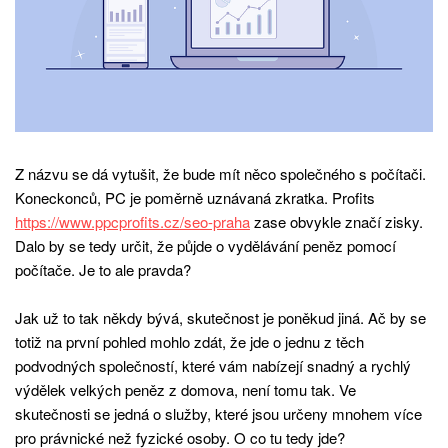
Z názvu se dá vytušit, že bude mít něco společného s počítači.
Koneckonců, PC je poměrně uznávaná zkratka. Profits
https://www.ppcprofits.cz/seo-praha
zase obvykle značí zisky.
Dalo by se tedy určit, že půjde o vydělávání peněz pomocí
počítače. Je to ale pravda?
Jak už to tak někdy bývá, skutečnost je poněkud jiná. Ač by se
totiž na první pohled mohlo zdát, že jde o jednu z těch
podvodných společností, které vám nabízejí snadný a rychlý
výdělek velkých peněz z domova, není tomu tak. Ve
skutečnosti se jedná o služby, které jsou určeny mnohem více
pro právnické než fyzické osoby. O co tu tedy jde?