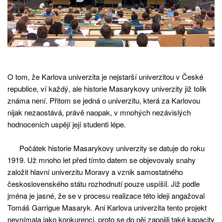
O tom, že Karlova univerzita je nejstarší univerzitou v České
republice, ví každý, ale historie Masarykovy univerzity již tolik
známa není. Přitom se jedná o univerzitu, která za Karlovou
nijak nezaostává, právě naopak, v mnohých nezávislých
hodnoceních uspějí její studenti lépe.
Počátek historie Masarykovy univerzity se datuje do roku
1919. Už mnoho let před tímto datem se objevovaly snahy
založit hlavní univerzitu Moravy a vznik samostatného
československého státu rozhodnutí pouze uspíšil. Již podle
jména je jasné, že se v procesu realizace této ideji angažoval
Tomáš Garrigue Masaryk. Ani Karlova univerzita tento projekt
nevnímala jako konkurenci, proto se do něj zapojili také kapacity