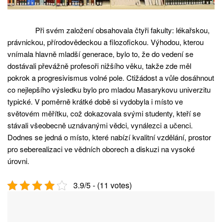
Při svém založení obsahovala čtyři fakulty: lékařskou,
právnickou, přírodovědeckou a filozofickou. Výhodou, kterou
vnímala hlavně mladší generace, bylo to, že do vedení se
dostávali převážně profesoři nižšího věku, takže zde měl
pokrok a progresivismus volné pole. Ctižádost a vůle dosáhnout
co nejlepšího výsledku bylo pro mladou Masarykovu univerzitu
typické. V poměrně krátké době si vydobyla i místo ve
světovém měřítku, což dokazovala svými studenty, kteří se
stávali všeobecně uznávanými vědci, vynálezci a učenci.
Dodnes se jedná o místo, které nabízí kvalitní vzdělání, prostor
pro seberealizaci ve vědních oborech a diskuzi na vysoké
úrovni.
3.9/5 - (11 votes)