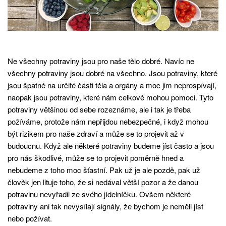
Ne všechny potraviny jsou pro naše tělo dobré. Navíc ne
všechny potraviny jsou dobré na všechno. Jsou potraviny, které
jsou špatné na určité části těla a orgány a moc jim neprospívají,
naopak jsou potraviny, které nám celkově mohou pomoci. Tyto
potraviny většinou od sebe rozeznáme, ale i tak je třeba
požíváme, protože nám nepřijdou nebezpečné, i když mohou
být rizikem pro naše zdraví a může se to projevit až v
budoucnu. Když ale některé potraviny budeme jíst často a jsou
pro nás škodlivé, může se to projevit poměrně hned a
nebudeme z toho moc šťastní. Pak už je ale pozdě, pak už
člověk jen lituje toho, že si nedával větší pozor a že danou
potravinu nevyřadil ze svého jídelníčku. Ovšem některé
potraviny ani tak nevysílají signály, že bychom je neměli jíst
nebo požívat.