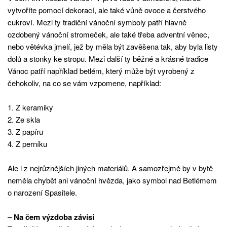
vytvoříte pomocí dekorací, ale také vůně ovoce a čerstvého
cukroví. Mezi ty tradiční vánoční symboly patří hlavně
ozdobený vánoční stromeček, ale také třeba adventní věnec,
nebo větévka jmelí, jež by měla být zavěšena tak, aby byla listy
dolů a stonky ke stropu. Mezi další ty běžné a krásné tradice
Vánoc patří například betlém, který může být vyrobený z
čehokoliv, na co se vám vzpomene, například:
1. Z keramiky
2. Ze skla
3. Z papíru
4. Z perníku
Ale i z nejrůznějších jiných materiálů. A samozřejmě by v bytě
neměla chybět ani vánoční hvězda, jako symbol nad Betlémem
o narození Spasitele.
–
Na čem výzdoba závisí