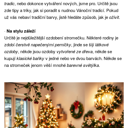
tradic
, nebo dokonce vytváření nových, jsme pro. Určitě jsou
zde tipy a triky, jak si poradit s nudnou Vánoční tradicí. Pokud
už vás nebaví tradiční barvy, jistě hledáte způsob, jak je
oživit
.
·
Na stylu záleží
Určitě je nejdůležitější ozdobení stromečku. Některé rodiny je
zdobí
čerstvě napečenými perníčky
, jinde se šijí
látkové
ozdoby
, někde jsou ozdoby
vytvořené ze dřeva
, někde se
kupují
klasické baňky
v jedné nebo ve dvou barvách. Někde se
na stromeček jenom věší mnohé
barevné světýlka
.