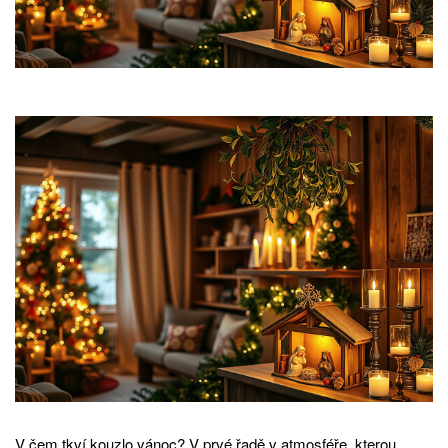
V čem tkví kouzlo vánoc? V prvé řadě v atmosféře, kterou