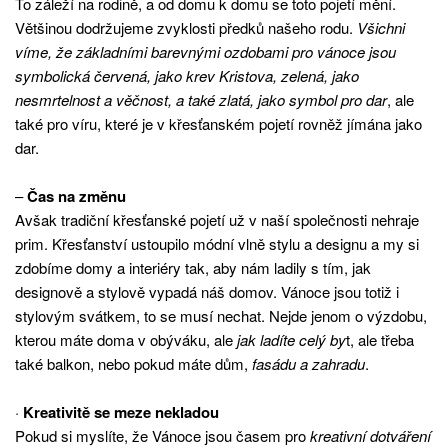
To záleží na rodině, a od domu k domu se toto pojetí mění.
Většinou dodržujeme zvyklosti předků našeho rodu.
Všichni
víme, že základními barevnými ozdobami pro vánoce jsou
symbolická červená, jako krev Kristova, zelená, jako
nesmrtelnost a věčnost, a také zlatá, jako symbol pro dar
, ale
také pro víru, které je v křesťanském pojetí rovněž jímána jako
dar.
–
Čas na změnu
Avšak tradiční křesťanské pojetí už v naší společnosti nehraje
prim. Křesťanství ustoupilo módní vlně stylu a designu a my si
zdobíme domy a interiéry tak, aby nám ladily s tím, jak
designově a stylově vypadá náš domov. Vánoce jsou totiž i
stylovým svátkem, to se musí nechat. Nejde jenom o výzdobu,
kterou máte doma v obýváku, ale
jak ladíte celý by
t, ale třeba
také balkon, nebo pokud máte dům,
fasádu a zahradu
.
·
Kreativitě se meze nekladou
Pokud si myslíte, že Vánoce jsou časem pro
kreativní dotváření