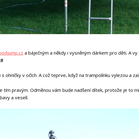
oodjump.cz
a báječným a někdy i vysněným dárkem pro děti. A vy
í!
s ohníčky v očích. A což teprve, když na trampolínku vylezou a zač
ti je tím pravým. Odměnou vám bude nadšení dítek, protože je to
bavy a veselí.