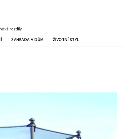
ické rozdíly.
Í
ZAHRADA A DŮM
ŽIVOTNÍ STYL