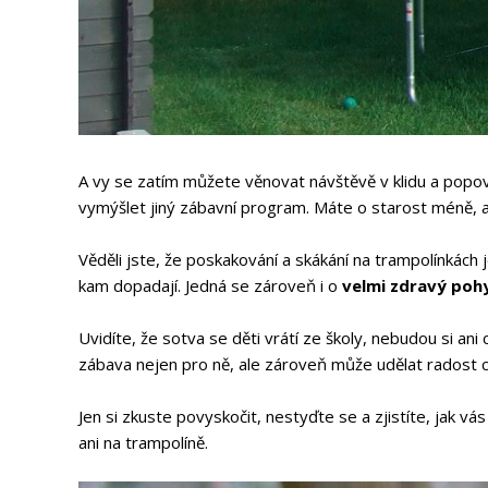
A vy se zatím můžete věnovat návštěvě v klidu a popovíd
vymýšlet jiný zábavní program. Máte o starost méně, al
Věděli jste, že poskakování a skákání na trampolínkách 
kam dopadají. Jedná se zároveň i o
velmi zdravý poh
Uvidíte, že sotva se děti vrátí ze školy, nebudou si ani
zábava nejen pro ně, ale zároveň může udělat radost c
Jen si zkuste povyskočit, nestyďte se a zjistíte, jak vá
ani na trampolíně.