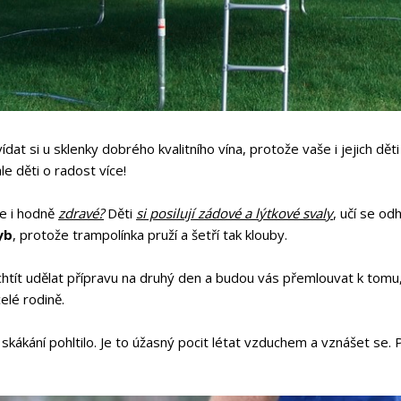
at si u sklenky dobrého kvalitního vína, protože vaše i jejich dět
e děti o radost více!
je i hodně
zdravé?
Děti
si posilují zádové a lýtkové svaly
, učí se od
yb
, protože trampolínka pruží a šetří tak klouby.
 chtít udělat přípravu na druhý den a budou vás přemlouvat k tomu, 
elé rodině.
s skákání pohltilo. Je to úžasný pocit létat vzduchem a vznášet se. 