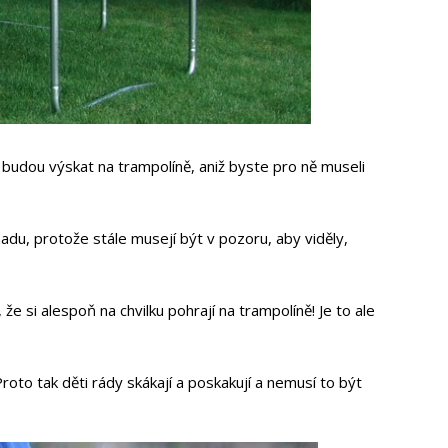
i budou výskat na trampolíně, aniž byste pro ně museli
hadu, protože stále musejí být v pozoru, aby viděly,
že si alespoň na chvilku pohrají na trampolíně! Je to ale
Proto tak děti rády skákají a poskakují a nemusí to být